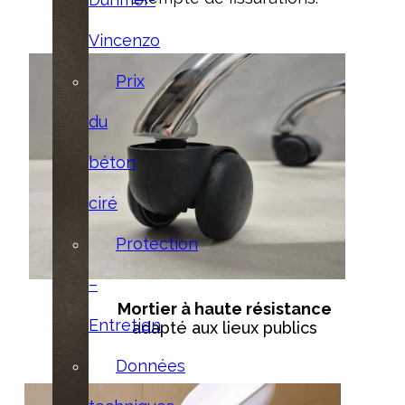
Vincenzo
Prix
du
béton
ciré
Protection
–
Mortier à haute résistance
Entretien
adapté aux lieux publics
Données