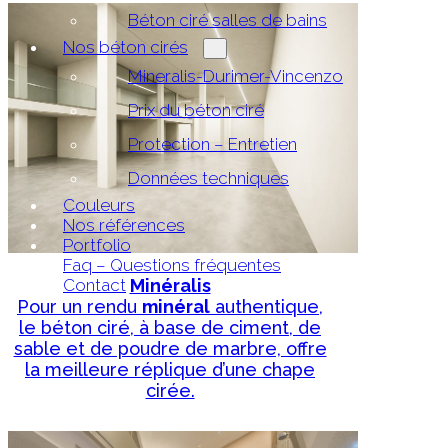
Béton ciré salles de bains
Nos béton cirés
Mineralis-Durimer-Vincenzo
Prix du béton ciré
Protection – Entretien
Données techniques
Couleurs
Nos références
Portfolio
Faq – Questions fréquentes
Contact
Minéralis
Pour un rendu
minéral
authentique,
le béton ciré, à base de ciment, de
sable et de poudre de marbre, offre
la meilleure réplique d’une chape
cirée.