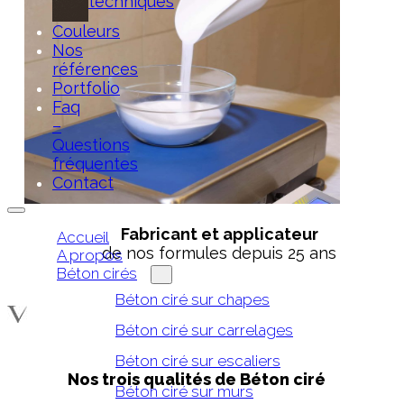
techniques
Couleurs
Nos
références
Portfolio
Faq
–
Questions
fréquentes
Contact
Fabricant et applicateur
Accueil
de nos formules depuis 25 ans
A propos
Béton cirés
Béton ciré sur chapes
Béton ciré sur carrelages
Béton ciré sur escaliers
Nos trois qualités de Béton ciré
Béton ciré sur murs