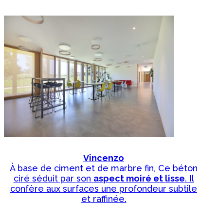
Vincenzo
À base de ciment et de marbre fin, Ce béton
ciré séduit par son
aspect moiré et lisse
. Il
confère aux surfaces une profondeur subtile
et raffinée.