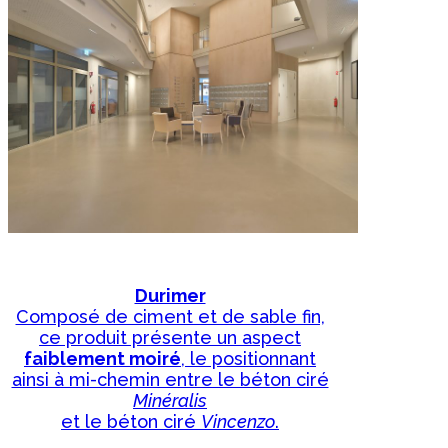
Durimer
Composé de ciment et de sable fin,
ce produit présente un aspect
faiblement moiré
, le positionnant
ainsi à mi-chemin entre le béton ciré
Minéralis
et le béton ciré
Vincenzo
.