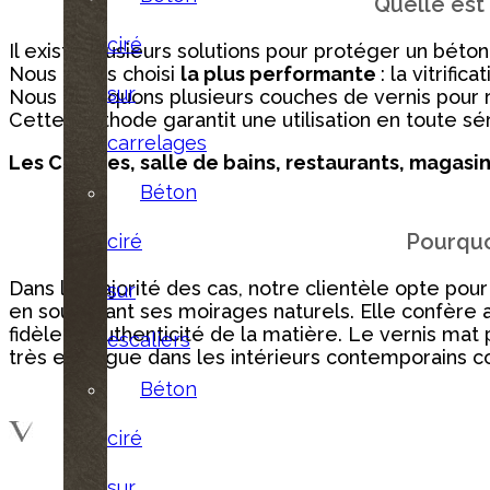
Quelle est
ciré
Il existe plusieurs solutions pour protéger un béton
Nous avons choisi
la plus performante
: la vitrif
sur
Nous appliquons plusieurs couches de vernis pour r
Cette méthode garantit une utilisation en toute s
carrelages
Les Cuisines, salle de bains, restaurants, magasin
Béton
Pourquoi
ciré
Dans la majorité des cas, notre clientèle opte pour
sur
en soulignant ses moirages naturels. Elle confère
fidèle à l’authenticité de la matière. Le vernis ma
escaliers
très en vogue dans les intérieurs contemporains 
Béton
ciré
sur