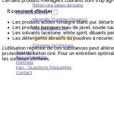
Certains produits ménagers courants sont trop agre
Béton ciré salles de bains
Il convient d’éviter :
Nos béton cirés
Mineralis-Durimer-Vincenzo
Les produits acides (vinaigre blanc pur, détart
Les produits basiques (eau de javel, soude ca
Prix du béton ciré
Les solvants (acétone, white spirit, diluants pe
Protection – Entretien
Les détergents abrasifs ou poudres à récurer.
Données techniques
L’utilisation répétée de ces substances peut altérer
Couleurs
protection du béton ciré. Pour un entretien optimal
Nos références
les surfaces vitrifiées.
Portfolio
Faq – Questions fréquentes
Contact