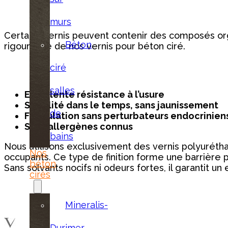
murs
Certains vernis peuvent contenir des composés orga
Béton
rigoureuse de nos vernis pour béton ciré.
ciré
salles
Excellente résistance à l’usure
Stabilité dans le temps, sans jaunissement
de
Formulation sans perturbateurs endocrinien
Sans allergènes connus
bains
Nous utilisons exclusivement des vernis polyurétha
Nos
occupants. Ce type de finition forme une barrière p
béton
Sans solvants nocifs ni odeurs fortes, il garantit u
cirés
Mineralis-
Durimer-