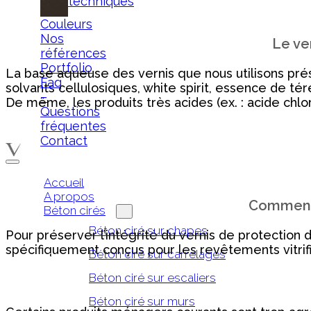
techniques
Couleurs
Nos
Le ver
références
Portfolio
La base aqueuse des vernis que nous utilisons prés
Faq
solvants cellulosiques, white spirit, essence de té
–
De même, les produits très acides (ex. : acide chlor
Questions
fréquentes
Contact
Accueil
A propos
Comment 
Béton cirés
Béton ciré sur chapes
Pour préserver l’intégrité du vernis de protection 
spécifiquement conçus pour les revêtements vitrifi
Béton ciré sur carrelages
Béton ciré sur escaliers
Béton ciré sur murs