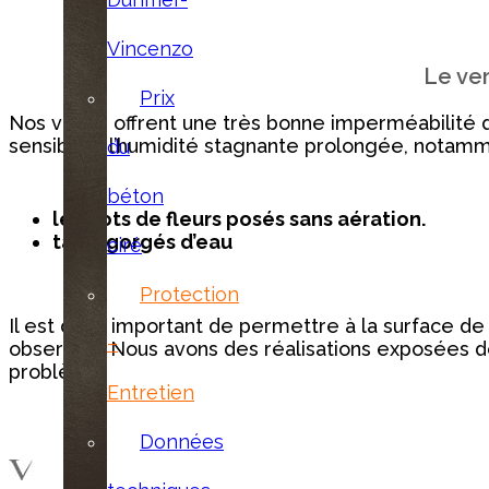
Vincenzo
Le ver
Prix
Nos vernis offrent une très bonne imperméabilité 
sensible à l’humidité stagnante prolongée, notamm
du
béton
les pots de fleurs posés sans aération.
tapis gorgés d’eau
ciré
Protection
Il est donc important de permettre à la surface d
–
observée. Nous avons des réalisations exposées d
problème.
Entretien
Données