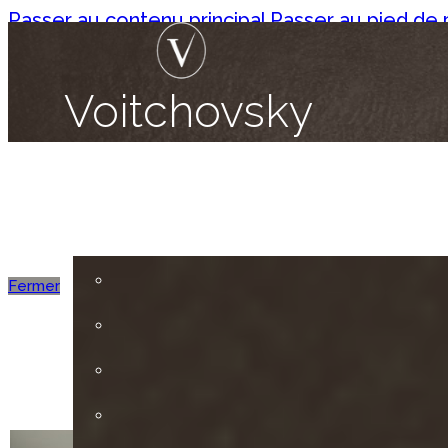
Passer au contenu principal
Passer au pied de
Voitchovsky
Fermer
©
Vil