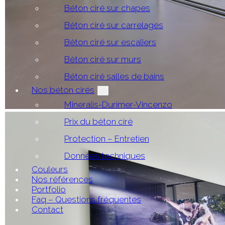
Béton ciré sur chapes
Béton ciré sur carrelages
Béton ciré sur escaliers
Béton ciré sur murs
Béton ciré salles de bains
Nos béton cirés
Mineralis-Durimer-Vincenzo
Prix du béton ciré
Protection – Entretien
Données techniques
Couleurs
Nos références
Portfolio
Faq – Questions fréquentes
Contact