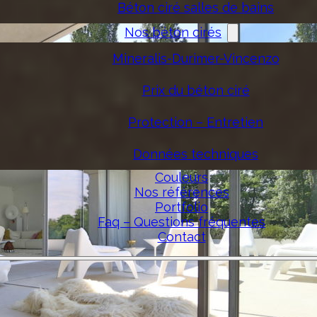
Béton ciré salles de bains
Nos béton cirés
Mineralis-Durimer-Vincenzo
Prix du béton ciré
Protection – Entretien
Données techniques
Couleurs
Nos références
Portfolio
Faq – Questions fréquentes
Contact