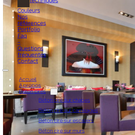
techniques
Couleurs
Nos
références
Portfolio
Faq
–
Questions
fréquentes
Contact
Accueil
A propos
Béton cirés
Béton ciré sur chapes
Béton ciré sur carrelages
Béton ciré sur escaliers
Béton ciré sur murs