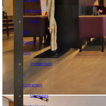
Vincenzo
Prix
du
béton
ciré
Protection
–
Entretien
Données