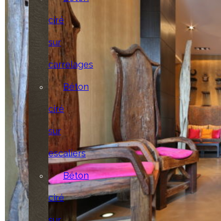
ciré
sur
carrelages
Béton
ciré
sur
escaliers
Béton
ciré
sur