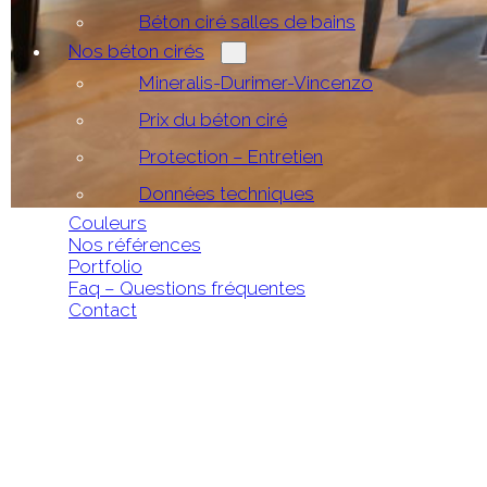
Béton ciré salles de bains
Nos béton cirés
Mineralis-Durimer-Vincenzo
Prix du béton ciré
Protection – Entretien
Données techniques
Couleurs
Nos références
Portfolio
Faq – Questions fréquentes
Contact